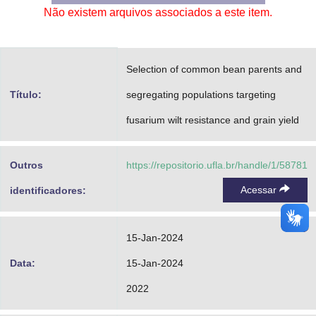
Não existem arquivos associados a este item.
Advocacia-Geral da União
Banco Central do Brasil
Selection of common bean parents and
Planalto
Título:
segregating populations targeting
fusarium wilt resistance and grain yield
Outros
https://repositorio.ufla.br/handle/1/58781
Acessar
identificadores:
15-Jan-2024
Data:
15-Jan-2024
2022