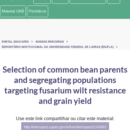
Ministério de Minas e Energia
Material UAB
Periódicos
Ministério da Ciência, Tecnologia, Inovações e Comunicações
Ministério do Meio Ambiente
PORTAL EDUCAPES
NOSSOS PARCEIROS
Ministério do Turismo
REPOSITÓRIO INSTITUCIONAL DA UNIVERSIDADE FEDERAL DE LAVRAS (RIUFLA)
Ministério do Desenvolvimento Regional
Selection of common bean parents
Controladoria-Geral da União
and segregating populations
Ministério da Mulher, da Família e dos Direitos Humanos
targeting fusarium wilt resistance
Secretaria-Geral
and grain yield
Secretaria de Governo
Use este link compartilhar ou citar este material:
Gabinete de Segurança Institucional
http://educapes.capes.gov.br/handle/capes/1143683