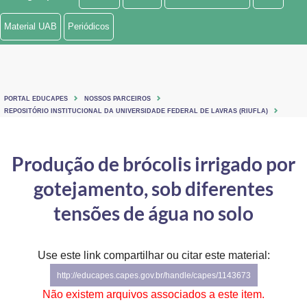
Ministério de Minas e Energia
Material UAB
Periódicos
Ministério da Ciência, Tecnologia, Inovações e Comunicações
Ministério do Meio Ambiente
PORTAL EDUCAPES
NOSSOS PARCEIROS
Ministério do Turismo
REPOSITÓRIO INSTITUCIONAL DA UNIVERSIDADE FEDERAL DE LAVRAS (RIUFLA)
Ministério do Desenvolvimento Regional
Produção de brócolis irrigado por
Controladoria-Geral da União
gotejamento, sob diferentes
Ministério da Mulher, da Família e dos Direitos Humanos
tensões de água no solo
Secretaria-Geral
Use este link compartilhar ou citar este material:
Secretaria de Governo
http://educapes.capes.gov.br/handle/capes/1143673
Gabinete de Segurança Institucional
Não existem arquivos associados a este item.