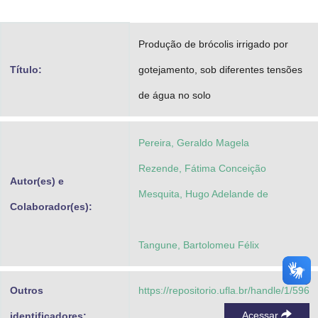
Advocacia-Geral da União
Produção de brócolis irrigado por
Banco Central do Brasil
Título:
gotejamento, sob diferentes tensões
Planalto
de água no solo
Pereira, Geraldo Magela
Rezende, Fátima Conceição
Autor(es) e
Mesquita, Hugo Adelande de
Colaborador(es):
Tangune, Bartolomeu Félix
Outros
https://repositorio.ufla.br/handle/1/596
Acessar
identificadores: