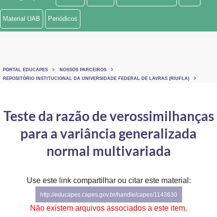
Ministério de Minas e Energia
Material UAB
Periódicos
Ministério da Ciência, Tecnologia, Inovações e Comunicações
Ministério do Meio Ambiente
PORTAL EDUCAPES
NOSSOS PARCEIROS
Ministério do Turismo
REPOSITÓRIO INSTITUCIONAL DA UNIVERSIDADE FEDERAL DE LAVRAS (RIUFLA)
Ministério do Desenvolvimento Regional
Teste da razão de verossimilhanças
Controladoria-Geral da União
para a variância generalizada
Ministério da Mulher, da Família e dos Direitos Humanos
normal multivariada
Secretaria-Geral
Use este link compartilhar ou citar este material:
Secretaria de Governo
http://educapes.capes.gov.br/handle/capes/1143630
Gabinete de Segurança Institucional
Não existem arquivos associados a este item.