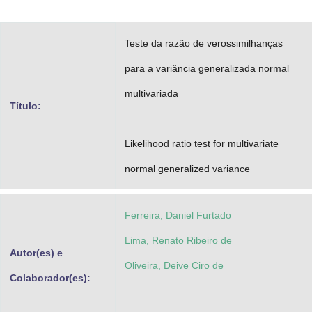
Advocacia-Geral da União
Teste da razão de verossimilhanças
Banco Central do Brasil
para a variância generalizada normal
Planalto
multivariada
Título:
Likelihood ratio test for multivariate
normal generalized variance
Ferreira, Daniel Furtado
Lima, Renato Ribeiro de
Autor(es) e
Oliveira, Deive Ciro de
Colaborador(es):