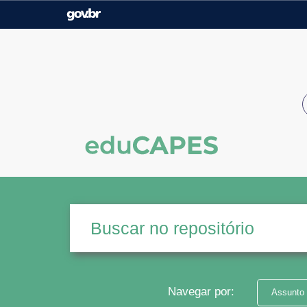
Casa Civil
Ministério da Justiça e
Segurança Pública
Ministério da Agricultura,
Ministério da Educação
Pecuária e Abastecimento
Ministério do Meio Ambiente
Ministério do Turismo
Secretaria de Governo
Gabinete de Segurança
Institucional
Navegar por:
Assunto