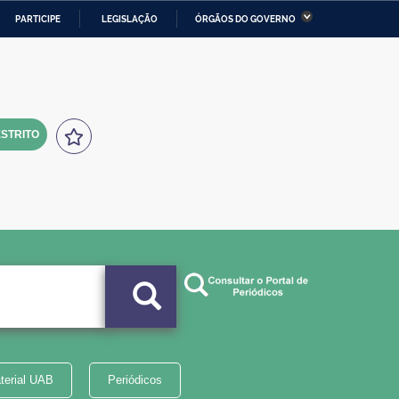
PARTICIPE
LEGISLAÇÃO
ÓRGÃOS DO GOVERNO
stério da Economia
Ministério da Infraestrutura
stério de Minas e Energia
Ministério da Ciência,
Tecnologia, Inovações e
Comunicações
STRITO
tério da Mulher, da Família
Secretaria-Geral
s Direitos Humanos
lto
terial UAB
Periódicos