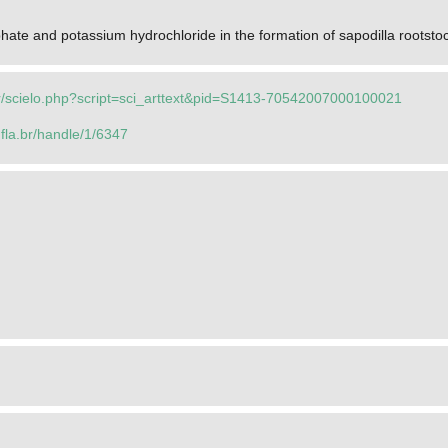
ate and potassium hydrochloride in the formation of sapodilla rootsto
br/scielo.php?script=sci_arttext&pid=S1413-70542007000100021
.ufla.br/handle/1/6347