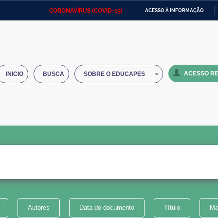
CORONAVÍRUS (COVID-19)
ACESSO À INFORMAÇÃO
Ministério da Defesa
Ministério das Relações
Mini
IR
Exteriores
PARA
O
Ministério da Cidadania
Ministério da Saúde
Mini
CONTEÚDO
ACESSO RE
INICIO
BUSCA
SOBRE O EDUCAPES
Ministério do Desenvolvimento
Controladoria-Geral da União
Minis
Regional
e do
Advocacia-Geral da União
Banco Central do Brasil
Plana
Autores
Data do documento
Título
Ma