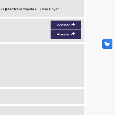
cks [Manilkara zapota (L.) Von Royen]
Acessar
Acessar