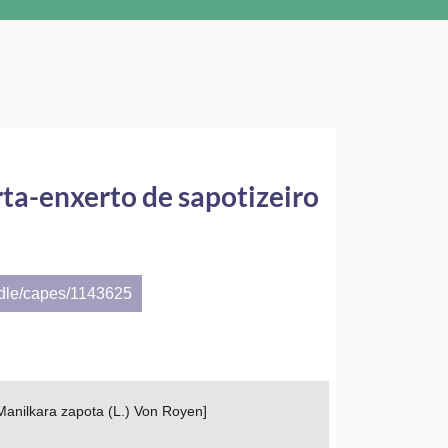
rta-enxerto de sapotizeiro
ndle/capes/1143625
[Manilkara zapota (L.) Von Royen]