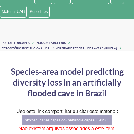
Ministério de Minas e Energia
Material UAB
Periódicos
Ministério da Ciência, Tecnologia, Inovações e Comunicações
Ministério do Meio Ambiente
PORTAL EDUCAPES
NOSSOS PARCEIROS
Ministério do Turismo
REPOSITÓRIO INSTITUCIONAL DA UNIVERSIDADE FEDERAL DE LAVRAS (RIUFLA)
Ministério do Desenvolvimento Regional
Species-area model predicting
Controladoria-Geral da União
diversity loss in an artificially
Ministério da Mulher, da Família e dos Direitos Humanos
flooded cave in Brazil
Secretaria-Geral
Use este link compartilhar ou citar este material:
Secretaria de Governo
http://educapes.capes.gov.br/handle/capes/1143563
Gabinete de Segurança Institucional
Não existem arquivos associados a este item.