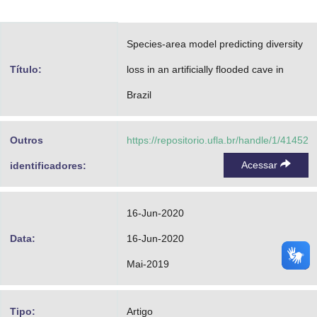
Advocacia-Geral da União
Species-area model predicting diversity
Banco Central do Brasil
Título:
loss in an artificially flooded cave in
Planalto
Brazil
Outros
https://repositorio.ufla.br/handle/1/41452
Acessar
identificadores:
16-Jun-2020
Data:
16-Jun-2020
Mai-2019
Tipo:
Artigo