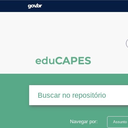
Casa Civil
Ministério da Justiça e
Segurança Pública
Ministério da Agricultura,
Ministério da Educação
Pecuária e Abastecimento
Ministério do Meio Ambiente
Ministério do Turismo
Secretaria de Governo
Gabinete de Segurança
Institucional
Navegar por:
Assunto