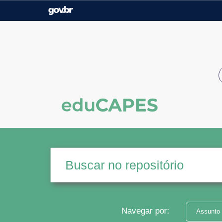
Casa Civil
Ministério da Justiça e
Segurança Pública
Ministério da Agricultura,
Ministério da Educação
Pecuária e Abastecimento
Ministério do Meio Ambiente
Ministério do Turismo
Secretaria de Governo
Gabinete de Segurança
Institucional
Navegar por:
Assunto