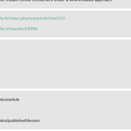
fla.br/index.php/ora/article/view/310
.ufla.br/handle/1/8998
ics/article
tics/publishedVersion