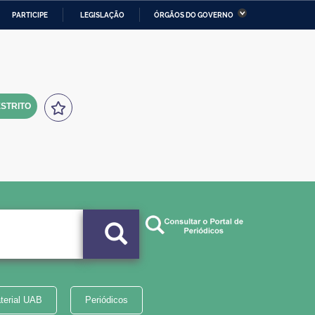
PARTICIPE
LEGISLAÇÃO
ÓRGÃOS DO GOVERNO
stério da Economia
Ministério da Infraestrutura
stério de Minas e Energia
Ministério da Ciência,
Tecnologia, Inovações e
Comunicações
STRITO
tério da Mulher, da Família
Secretaria-Geral
s Direitos Humanos
lto
terial UAB
Periódicos