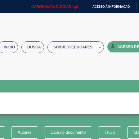
CORONAVÍRUS (COVID-19)
ACESSO À INFORMAÇÃO
Ministério da Defesa
Ministério das Relações
Mini
IR
Exteriores
PARA
O
Ministério da Cidadania
Ministério da Saúde
Mini
CONTEÚDO
ACESSO RE
INICIO
BUSCA
SOBRE O EDUCAPES
Ministério do Desenvolvimento
Controladoria-Geral da União
Minis
Regional
e do
Advocacia-Geral da União
Banco Central do Brasil
Plana
Autores
Data do documento
Título
Ma