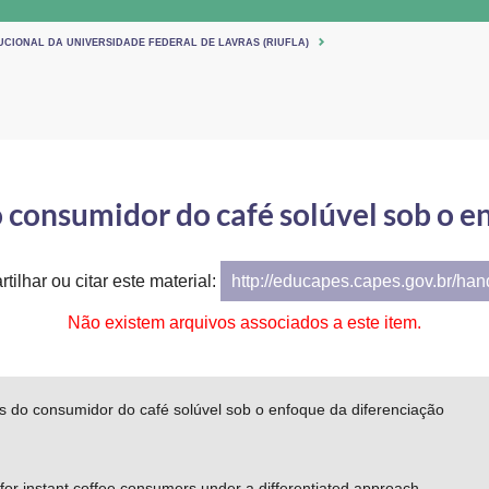
UCIONAL DA UNIVERSIDADE FEDERAL DE LAVRAS (RIUFLA)
o consumidor do café solúvel sob o e
tilhar ou citar este material:
http://educapes.capes.gov.br/ha
Não existem arquivos associados a este item.
es do consumidor do café solúvel sob o enfoque da diferenciação
 for instant coffee consumers under a differentiated approach