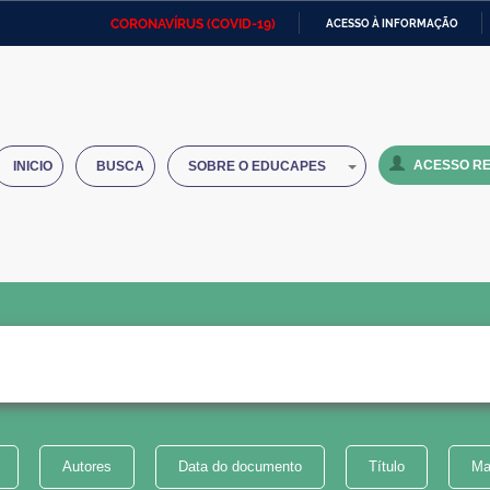
CORONAVÍRUS (COVID-19)
ACESSO À INFORMAÇÃO
Ministério da Defesa
Ministério das Relações
Mini
IR
Exteriores
PARA
O
Ministério da Cidadania
Ministério da Saúde
Mini
CONTEÚDO
ACESSO RE
INICIO
BUSCA
SOBRE O EDUCAPES
Ministério do Desenvolvimento
Controladoria-Geral da União
Minis
Regional
e do
Advocacia-Geral da União
Banco Central do Brasil
Plana
Autores
Data do documento
Título
Ma