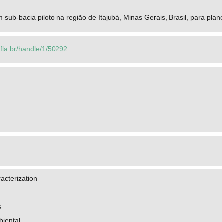
 sub-bacia piloto na região de Itajubá, Minas Gerais, Brasil, para pla
.ufla.br/handle/1/50292
acterization
s
biental