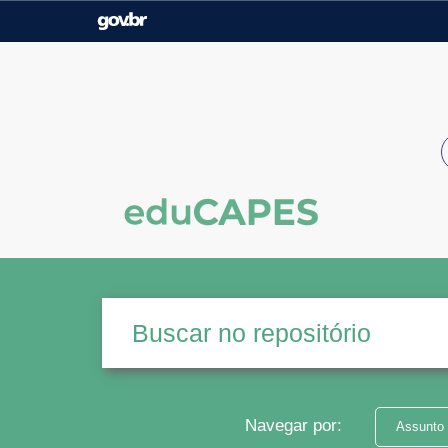
Casa Civil
Ministério da Justiça e
Segurança Pública
Ministério da Agricultura,
Ministério da Educação
Pecuária e Abastecimento
Ministério do Meio Ambiente
Ministério do Turismo
Secretaria de Governo
Gabinete de Segurança
Institucional
Navegar por:
Assunto