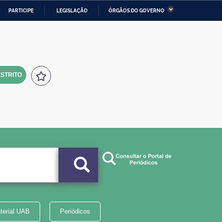
PARTICIPE
LEGISLAÇÃO
ÓRGÃOS DO GOVERNO
stério da Economia
Ministério da Infraestrutura
stério de Minas e Energia
Ministério da Ciência,
Tecnologia, Inovações e
Comunicações
STRITO
tério da Mulher, da Família
Secretaria-Geral
s Direitos Humanos
lto
terial UAB
Periódicos