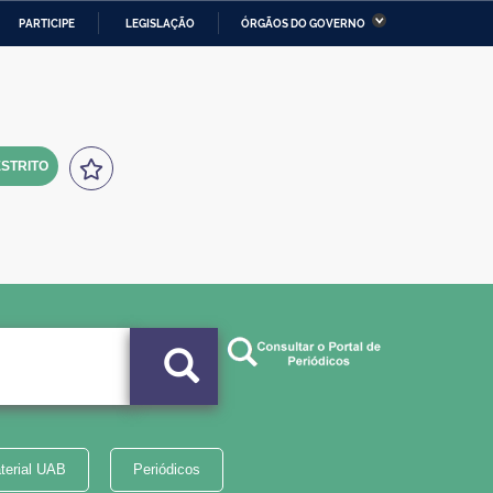
PARTICIPE
LEGISLAÇÃO
ÓRGÃOS DO GOVERNO
stério da Economia
Ministério da Infraestrutura
stério de Minas e Energia
Ministério da Ciência,
Tecnologia, Inovações e
Comunicações
STRITO
tério da Mulher, da Família
Secretaria-Geral
s Direitos Humanos
lto
terial UAB
Periódicos