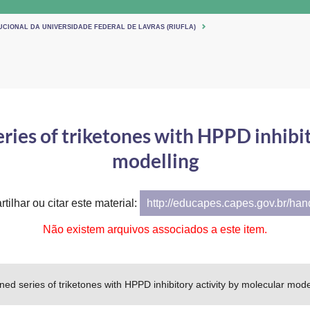
UCIONAL DA UNIVERSIDADE FEDERAL DE LAVRAS (RIUFLA)
ries of triketones with HPPD inhibit
modelling
tilhar ou citar este material:
http://educapes.capes.gov.br/ha
Não existem arquivos associados a este item.
ed series of triketones with HPPD inhibitory activity by molecular mode