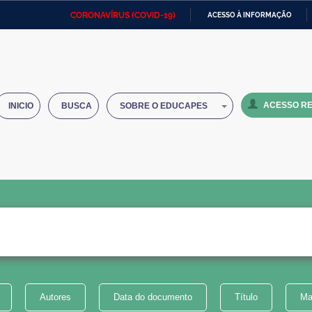
CORONAVÍRUS (COVID-19)
ACESSO À INFORMAÇÃO
Ministério da Defesa
Ministério das Relações
Mini
IR
Exteriores
PARA
O
Ministério da Cidadania
Ministério da Saúde
Mini
CONTEÚDO
ACESSO RE
INICIO
BUSCA
SOBRE O EDUCAPES
Ministério do Desenvolvimento
Controladoria-Geral da União
Minis
Regional
e do
Advocacia-Geral da União
Banco Central do Brasil
Plana
Autores
Data do documento
Título
Ma