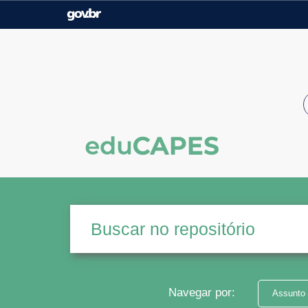
Casa Civil
Ministério da Justiça e
Segurança Pública
Ministério da Agricultura,
Ministério da Educação
Pecuária e Abastecimento
Ministério do Meio Ambiente
Ministério do Turismo
Secretaria de Governo
Gabinete de Segurança
Institucional
Navegar por:
Assunto