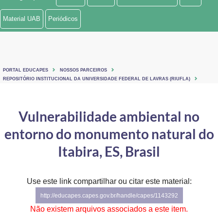
Ministério de Minas e Energia
Material UAB
Periódicos
Ministério da Ciência, Tecnologia, Inovações e Comunicações
Ministério do Meio Ambiente
PORTAL EDUCAPES
NOSSOS PARCEIROS
Ministério do Turismo
REPOSITÓRIO INSTITUCIONAL DA UNIVERSIDADE FEDERAL DE LAVRAS (RIUFLA)
Ministério do Desenvolvimento Regional
Vulnerabilidade ambiental no
Controladoria-Geral da União
entorno do monumento natural do
Ministério da Mulher, da Família e dos Direitos Humanos
Itabira, ES, Brasil
Secretaria-Geral
Use este link compartilhar ou citar este material:
Secretaria de Governo
http://educapes.capes.gov.br/handle/capes/1143292
Gabinete de Segurança Institucional
Não existem arquivos associados a este item.