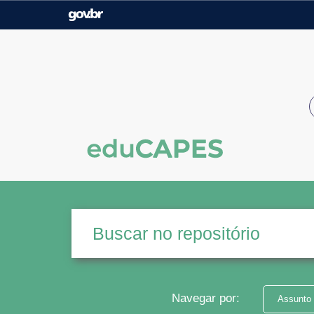
Casa Civil
Ministério da Justiça e
Segurança Pública
Ministério da Agricultura,
Ministério da Educação
Pecuária e Abastecimento
Ministério do Meio Ambiente
Ministério do Turismo
Secretaria de Governo
Gabinete de Segurança
Institucional
Navegar por:
Assunto