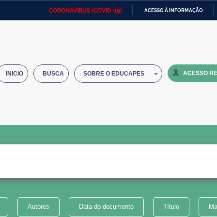
CORONAVÍRUS (COVID-19)
ACESSO À INFORMAÇÃO
Ministério da Defesa
Ministério das Relações
Mini
IR
Exteriores
PARA
O
Ministério da Cidadania
Ministério da Saúde
Mini
CONTEÚDO
ACESSO RE
INICIO
BUSCA
SOBRE O EDUCAPES
Ministério do Desenvolvimento
Controladoria-Geral da União
Minis
Regional
e do
Advocacia-Geral da União
Banco Central do Brasil
Plana
Autores
Data do documento
Título
Ma