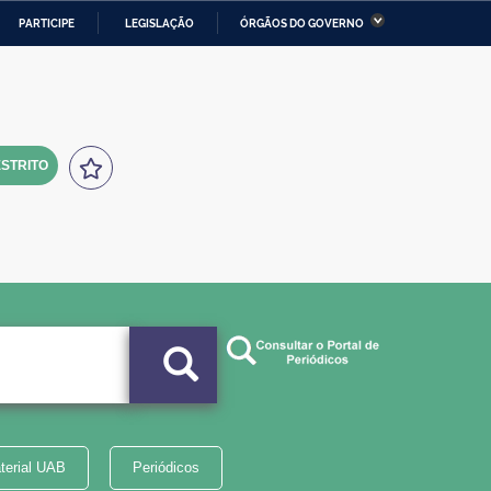
PARTICIPE
LEGISLAÇÃO
ÓRGÃOS DO GOVERNO
stério da Economia
Ministério da Infraestrutura
stério de Minas e Energia
Ministério da Ciência,
Tecnologia, Inovações e
Comunicações
STRITO
tério da Mulher, da Família
Secretaria-Geral
s Direitos Humanos
lto
terial UAB
Periódicos