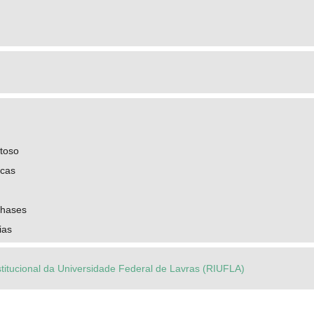
toso
icas
phases
ias
stitucional da Universidade Federal de Lavras (RIUFLA)