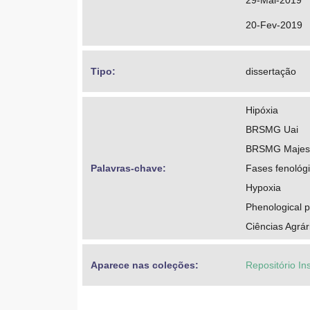
29-Mai-2019
20-Fev-2019
Tipo: 
dissertação
Hipóxia
BRSMG Uai
BRSMG Majes
Palavras-chave: 
Fases fenológ
Hypoxia
Phenological 
Ciências Agrár
Aparece nas coleções:
Repositório In