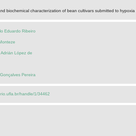
and biochemical characterization of bean cultivars submitted to hypoxia 
lo Eduardo Ribeiro
 Monteze
 Adrián López de
 Gonçalves Pereira
orio.ufla.br/handle/1/34462