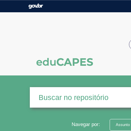
Casa Civil
Ministério da Justiça e
Segurança Pública
Ministério da Agricultura,
Ministério da Educação
Pecuária e Abastecimento
Ministério do Meio Ambiente
Ministério do Turismo
Secretaria de Governo
Gabinete de Segurança
Institucional
Navegar por:
Assunto