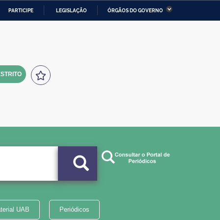
PARTICIPE
LEGISLAÇÃO
ÓRGÃOS DO GOVERNO
stério da Economia
Ministério da Infraestrutura
stério de Minas e Energia
Ministério da Ciência,
Tecnologia, Inovações e
Comunicações
STRITO
tério da Mulher, da Família
Secretaria-Geral
s Direitos Humanos
lto
terial UAB
Periódicos