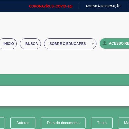
CORONAVÍRUS (COVID-19)
ACESSO À INFORMAÇÃO
Ministério da Defesa
Ministério das Relações
Mini
IR
Exteriores
PARA
O
Ministério da Cidadania
Ministério da Saúde
Mini
CONTEÚDO
ACESSO RE
INICIO
BUSCA
SOBRE O EDUCAPES
Ministério do Desenvolvimento
Controladoria-Geral da União
Minis
Regional
e do
Advocacia-Geral da União
Banco Central do Brasil
Plana
Autores
Data do documento
Título
Ma