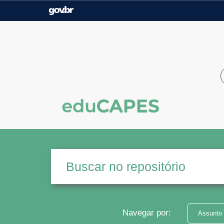
Casa Civil
Ministério da Justiça e
Segurança Pública
Ministério da Agricultura,
Ministério da Educação
Pecuária e Abastecimento
Ministério do Meio Ambiente
Ministério do Turismo
Secretaria de Governo
Gabinete de Segurança
Institucional
Navegar por:
Assunto