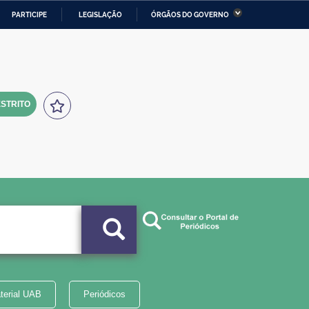
PARTICIPE
LEGISLAÇÃO
ÓRGÃOS DO GOVERNO
stério da Economia
Ministério da Infraestrutura
stério de Minas e Energia
Ministério da Ciência,
Tecnologia, Inovações e
Comunicações
STRITO
tério da Mulher, da Família
Secretaria-Geral
s Direitos Humanos
lto
terial UAB
Periódicos