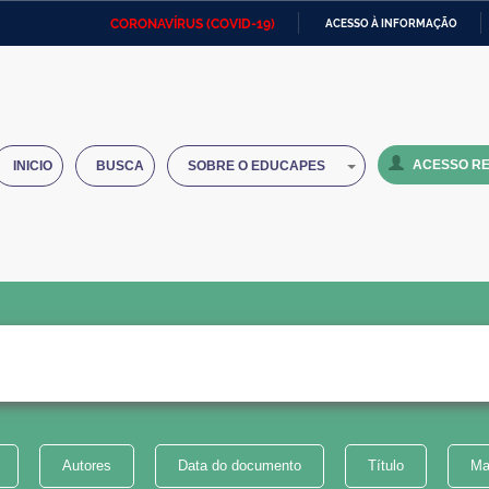
CORONAVÍRUS (COVID-19)
ACESSO À INFORMAÇÃO
Ministério da Defesa
Ministério das Relações
Mini
IR
Exteriores
PARA
O
Ministério da Cidadania
Ministério da Saúde
Mini
CONTEÚDO
ACESSO RE
INICIO
BUSCA
SOBRE O EDUCAPES
Ministério do Desenvolvimento
Controladoria-Geral da União
Minis
Regional
e do
Advocacia-Geral da União
Banco Central do Brasil
Plana
Autores
Data do documento
Título
Ma