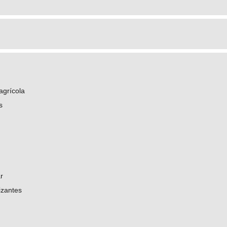
agrícola
s
r
izantes