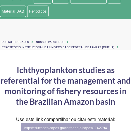
Ministério de Minas e Energia
Material UAB
Periódicos
Ministério da Ciência, Tecnologia, Inovações e Comunicações
Ministério do Meio Ambiente
PORTAL EDUCAPES
NOSSOS PARCEIROS
Ministério do Turismo
REPOSITÓRIO INSTITUCIONAL DA UNIVERSIDADE FEDERAL DE LAVRAS (RIUFLA)
Ministério do Desenvolvimento Regional
Ichthyoplankton studies as
Controladoria-Geral da União
referential for the management and
Ministério da Mulher, da Família e dos Direitos Humanos
monitoring of fishery resources in
Secretaria-Geral
the Brazilian Amazon basin
Secretaria de Governo
Use este link compartilhar ou citar este material:
Gabinete de Segurança Institucional
http://educapes.capes.gov.br/handle/capes/1142794