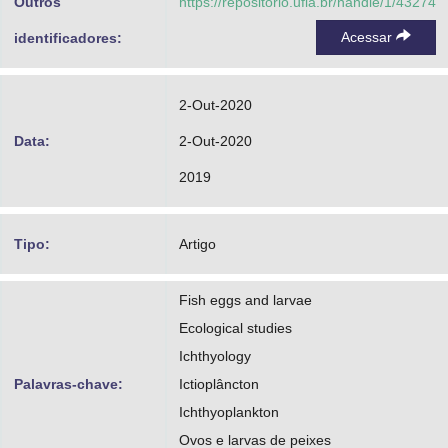
Outros
https://repositorio.ufla.br/handle/1/43274
Acessar
identificadores:
2-Out-2020
Data:
2-Out-2020
2019
Tipo:
Artigo
Fish eggs and larvae
Ecological studies
Ichthyology
Palavras-chave:
Ictioplâncton
Ichthyoplankton
Ovos e larvas de peixes