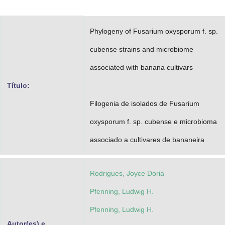
Advocacia-Geral da União
Phylogeny of Fusarium oxysporum f. sp.
Banco Central do Brasil
cubense strains and microbiome
Planalto
associated with banana cultivars
Título:
Filogenia de isolados de Fusarium
oxysporum f. sp. cubense e microbioma
associado a cultivares de bananeira
Rodrigues, Joyce Doria
Pfenning, Ludwig H.
Pfenning, Ludwig H.
Autor(es) e