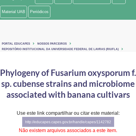
Ministério de Minas e Energia
Material UAB
Periódicos
Ministério da Ciência, Tecnologia, Inovações e Comunicações
Ministério do Meio Ambiente
PORTAL EDUCAPES
NOSSOS PARCEIROS
Ministério do Turismo
REPOSITÓRIO INSTITUCIONAL DA UNIVERSIDADE FEDERAL DE LAVRAS (RIUFLA)
Ministério do Desenvolvimento Regional
Phylogeny of Fusarium oxysporum f.
Controladoria-Geral da União
sp. cubense strains and microbiome
Ministério da Mulher, da Família e dos Direitos Humanos
associated with banana cultivars
Secretaria-Geral
Use este link compartilhar ou citar este material:
Secretaria de Governo
http://educapes.capes.gov.br/handle/capes/1142782
Gabinete de Segurança Institucional
Não existem arquivos associados a este item.