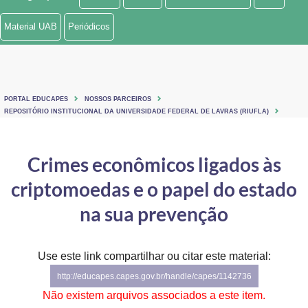
Ministério de Minas e Energia
Material UAB
Periódicos
Ministério da Ciência, Tecnologia, Inovações e Comunicações
Ministério do Meio Ambiente
PORTAL EDUCAPES
NOSSOS PARCEIROS
Ministério do Turismo
REPOSITÓRIO INSTITUCIONAL DA UNIVERSIDADE FEDERAL DE LAVRAS (RIUFLA)
Ministério do Desenvolvimento Regional
Crimes econômicos ligados às
Controladoria-Geral da União
criptomoedas e o papel do estado
Ministério da Mulher, da Família e dos Direitos Humanos
na sua prevenção
Secretaria-Geral
Use este link compartilhar ou citar este material:
Secretaria de Governo
http://educapes.capes.gov.br/handle/capes/1142736
Gabinete de Segurança Institucional
Não existem arquivos associados a este item.