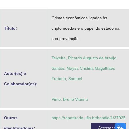
Advocacia-Geral da União
Crimes econômicos ligados às
Banco Central do Brasil
Título:
criptomoedas e o papel do estado na
Planalto
sua prevenção
Teixeira, Ricardo Augusto de Araújo
Santos, Maysa Cristina Magalhães
Autor(es) e
Furtado, Samuel
Colaborador(es):
Pinto, Bruno Vianna
Outros
https://repositorio.ufla.br/handle/1/37025
Acessar
identificadores: