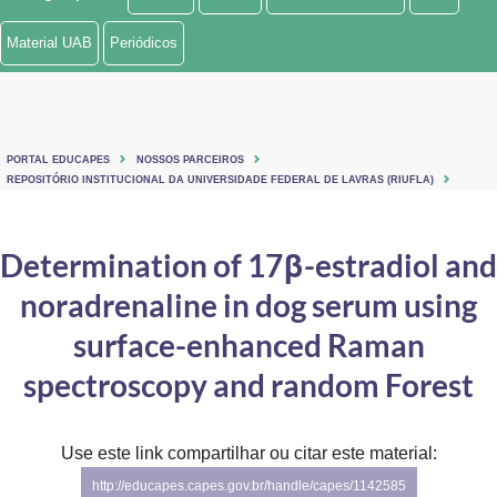
Ministério de Minas e Energia
Material UAB
Periódicos
Ministério da Ciência, Tecnologia, Inovações e Comunicações
Ministério do Meio Ambiente
PORTAL EDUCAPES
NOSSOS PARCEIROS
Ministério do Turismo
REPOSITÓRIO INSTITUCIONAL DA UNIVERSIDADE FEDERAL DE LAVRAS (RIUFLA)
Ministério do Desenvolvimento Regional
Determination of 17β-estradiol and
Controladoria-Geral da União
noradrenaline in dog serum using
Ministério da Mulher, da Família e dos Direitos Humanos
surface-enhanced Raman
Secretaria-Geral
spectroscopy and random Forest
Secretaria de Governo
Use este link compartilhar ou citar este material:
Gabinete de Segurança Institucional
http://educapes.capes.gov.br/handle/capes/1142585