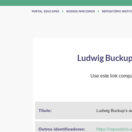
PORTAL EDUCAPES
NOSSOS PARCEIROS
REPOSITÓRIO INSTIT
Ludwig Buckup’
Use este link compar
Título: 
Ludwig Buckup’s ac
Outros identificadores: 
https://repositorio