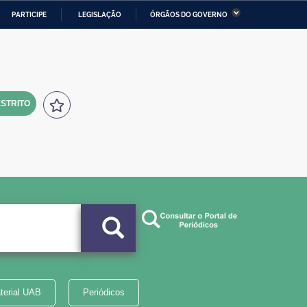
PARTICIPE
LEGISLAÇÃO
ÓRGÃOS DO GOVERNO
stério da Economia
Ministério da Infraestrutura
stério de Minas e Energia
Ministério da Ciência,
Tecnologia, Inovações e
Comunicações
STRITO
tério da Mulher, da Família
Secretaria-Geral
s Direitos Humanos
lto
terial UAB
Periódicos