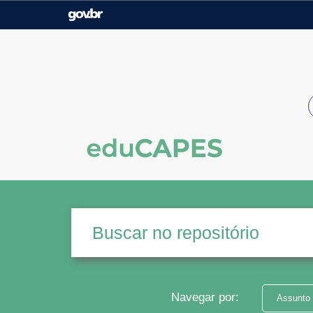
Casa Civil
Ministério da Justiça e
Segurança Pública
Ministério da Agricultura,
Ministério da Educação
Pecuária e Abastecimento
Ministério do Meio Ambiente
Ministério do Turismo
Secretaria de Governo
Gabinete de Segurança
Institucional
Navegar por:
Assunto