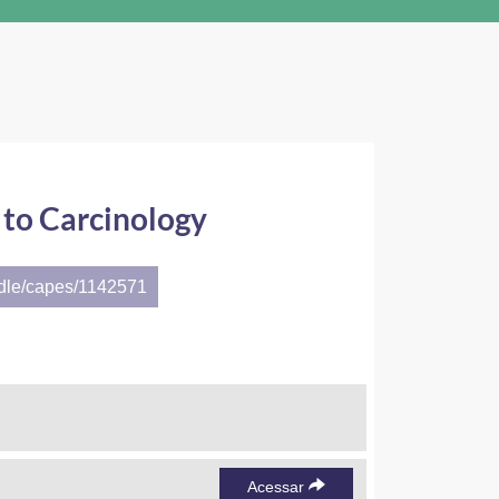
 to Carcinology
ndle/capes/1142571
Acessar