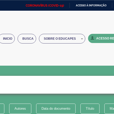
CORONAVÍRUS (COVID-19)
ACESSO À INFORMAÇÃO
Ministério da Defesa
Ministério das Relações
Mini
IR
Exteriores
PARA
O
Ministério da Cidadania
Ministério da Saúde
Mini
CONTEÚDO
ACESSO RE
INICIO
BUSCA
SOBRE O EDUCAPES
Ministério do Desenvolvimento
Controladoria-Geral da União
Minis
Regional
e do
Advocacia-Geral da União
Banco Central do Brasil
Plana
Autores
Data do documento
Título
Ma