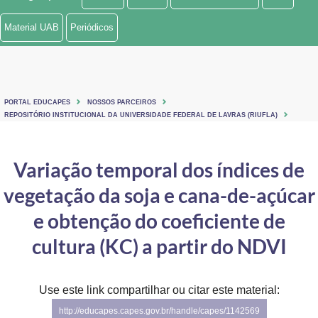
Ministério de Minas e Energia
Material UAB
Periódicos
Ministério da Ciência, Tecnologia, Inovações e Comunicações
Ministério do Meio Ambiente
PORTAL EDUCAPES
NOSSOS PARCEIROS
Ministério do Turismo
REPOSITÓRIO INSTITUCIONAL DA UNIVERSIDADE FEDERAL DE LAVRAS (RIUFLA)
Ministério do Desenvolvimento Regional
Variação temporal dos índices de
Controladoria-Geral da União
vegetação da soja e cana-de-açúcar
Ministério da Mulher, da Família e dos Direitos Humanos
e obtenção do coeficiente de
Secretaria-Geral
cultura (KC) a partir do NDVI
Secretaria de Governo
Use este link compartilhar ou citar este material:
Gabinete de Segurança Institucional
http://educapes.capes.gov.br/handle/capes/1142569