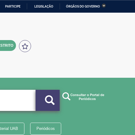
PARTICIPE
LEGISLAÇÃO
ÓRGÃOS DO GOVERNO
stério da Economia
Ministério da Infraestrutura
stério de Minas e Energia
Ministério da Ciência,
Tecnologia, Inovações e
Comunicações
STRITO
tério da Mulher, da Família
Secretaria-Geral
s Direitos Humanos
lto
terial UAB
Periódicos