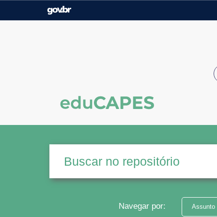
Casa Civil
Ministério da Justiça e
Segurança Pública
Ministério da Agricultura,
Ministério da Educação
Pecuária e Abastecimento
Ministério do Meio Ambiente
Ministério do Turismo
Secretaria de Governo
Gabinete de Segurança
Institucional
Navegar por:
Assunto