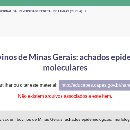
UCIONAL DA UNIVERSIDADE FEDERAL DE LAVRAS (RIUFLA)
nos de Minas Gerais: achados epide
moleculares
tilhar ou citar este material:
http://educapes.capes.gov.br/ha
Não existem arquivos associados a este item.
ivax em bovinos de Minas Gerais: achados epidemiológicos, morfológ