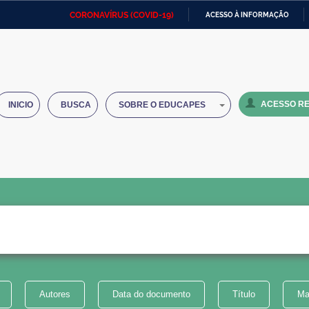
CORONAVÍRUS (COVID-19)
ACESSO À INFORMAÇÃO
Ministério da Defesa
Ministério das Relações
Mini
IR
Exteriores
PARA
O
Ministério da Cidadania
Ministério da Saúde
Mini
CONTEÚDO
ACESSO RE
INICIO
BUSCA
SOBRE O EDUCAPES
Ministério do Desenvolvimento
Controladoria-Geral da União
Minis
Regional
e do
Advocacia-Geral da União
Banco Central do Brasil
Plana
Autores
Data do documento
Título
Ma