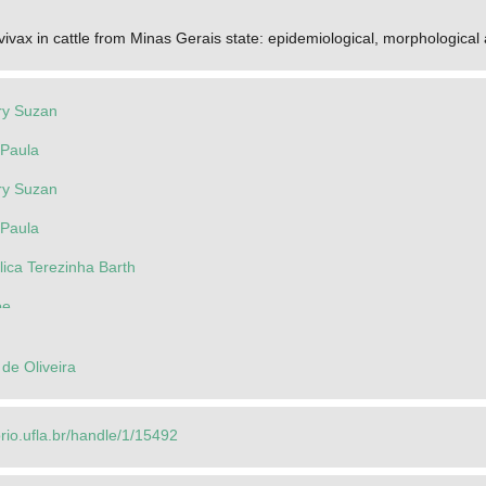
vax in cattle from Minas Gerais state: epidemiological, morphological 
ry Suzan
 Paula
ry Suzan
 Paula
ica Terezinha Barth
pe
de Oliveira
orio.ufla.br/handle/1/15492