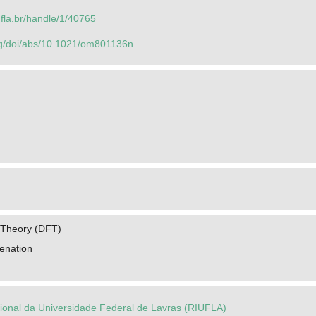
.ufla.br/handle/1/40765
org/doi/abs/10.1021/om801136n
 Theory (DFT)
enation
ucional da Universidade Federal de Lavras (RIUFLA)