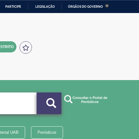
PARTICIPE
LEGISLAÇÃO
ÓRGÃOS DO GOVERNO
stério da Economia
Ministério da Infraestrutura
stério de Minas e Energia
Ministério da Ciência,
Tecnologia, Inovações e
Comunicações
STRITO
tério da Mulher, da Família
Secretaria-Geral
s Direitos Humanos
lto
terial UAB
Periódicos