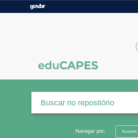
Casa Civil
Ministério da Justiça e
Segurança Pública
Ministério da Agricultura,
Ministério da Educação
Pecuária e Abastecimento
Ministério do Meio Ambiente
Ministério do Turismo
Secretaria de Governo
Gabinete de Segurança
Institucional
Navegar por:
Assunto