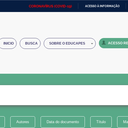
CORONAVÍRUS (COVID-19)
ACESSO À INFORMAÇÃO
Ministério da Defesa
Ministério das Relações
Mini
IR
Exteriores
PARA
O
Ministério da Cidadania
Ministério da Saúde
Mini
CONTEÚDO
ACESSO RE
INICIO
BUSCA
SOBRE O EDUCAPES
Ministério do Desenvolvimento
Controladoria-Geral da União
Minis
Regional
e do
Advocacia-Geral da União
Banco Central do Brasil
Plana
Autores
Data do documento
Título
Ma