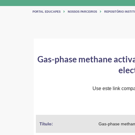
PORTAL EDUCAPES
NOSSOS PARCEIROS
REPOSITÓRIO INSTIT
Gas-phase methane activati
elec
Use este link compar
Título: 
Gas-phase methane a