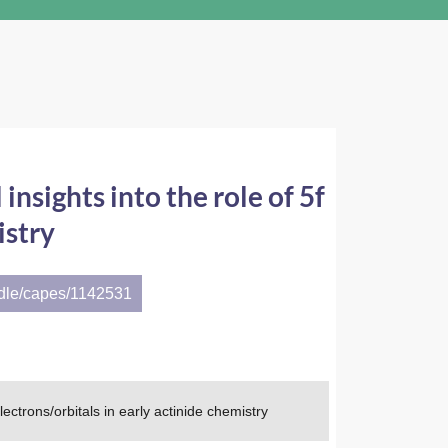
nsights into the role of 5f
istry
ndle/capes/1142531
ectrons/orbitals in early actinide chemistry