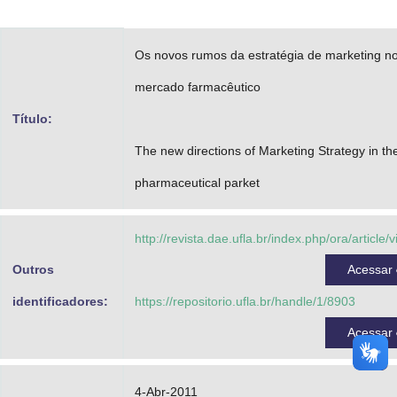
Advocacia-Geral da União
Os novos rumos da estratégia de marketing n
Banco Central do Brasil
mercado farmacêutico
Planalto
Título:
The new directions of Marketing Strategy in th
pharmaceutical parket
http://revista.dae.ufla.br/index.php/ora/article/
Outros
Acessar
identificadores:
https://repositorio.ufla.br/handle/1/8903
Acessar
4-Abr-2011