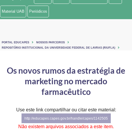
Ministério de Minas e Energia
Material UAB
Periódicos
Ministério da Ciência, Tecnologia, Inovações e Comunicações
Ministério do Meio Ambiente
PORTAL EDUCAPES
NOSSOS PARCEIROS
Ministério do Turismo
REPOSITÓRIO INSTITUCIONAL DA UNIVERSIDADE FEDERAL DE LAVRAS (RIUFLA)
Ministério do Desenvolvimento Regional
Os novos rumos da estratégia de
Controladoria-Geral da União
marketing no mercado
Ministério da Mulher, da Família e dos Direitos Humanos
farmacêutico
Secretaria-Geral
Use este link compartilhar ou citar este material:
Secretaria de Governo
http://educapes.capes.gov.br/handle/capes/1142505
Gabinete de Segurança Institucional
Não existem arquivos associados a este item.