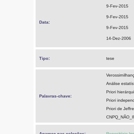
9-Fev-2015
9-Fev-2015
Data: 
9-Fev-2015
14-Dez-2006
Tipo: 
tese
Verossimilhan
Análise estatí
Priori hierárq
Palavras-chave: 
Priori indepen
Priori de Jeffr
CNPQ_NÃO_
Aparece nas coleções:
Repositório In