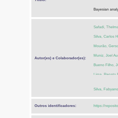
Bayesian analy
Safadi, Thelm
Silva, Carlos 
Mourão, Gerso
Muniz, Joel A
Autor(es) e Colaborador(es): 
Bueno Filho, J
Lima, Renato 
Silva, Fabyan
Outros identificadores: 
https://reposit