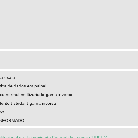
ça exata
stica de dados em painel
uica normal multivariada-gama inversa
dente t-student-gama inversa
eys
INFORMADO
stitucional da Universidade Federal de Lavras (RIUFLA)