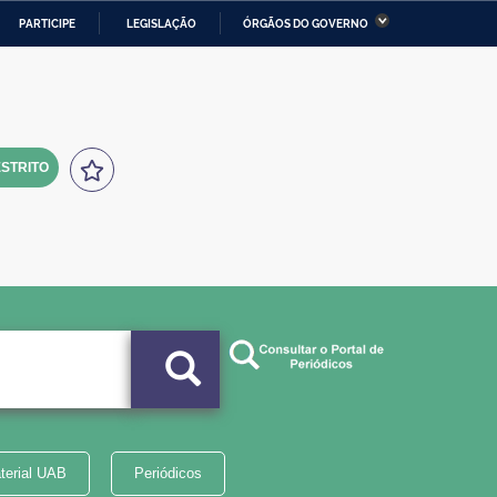
PARTICIPE
LEGISLAÇÃO
ÓRGÃOS DO GOVERNO
stério da Economia
Ministério da Infraestrutura
stério de Minas e Energia
Ministério da Ciência,
Tecnologia, Inovações e
Comunicações
STRITO
tério da Mulher, da Família
Secretaria-Geral
s Direitos Humanos
lto
terial UAB
Periódicos