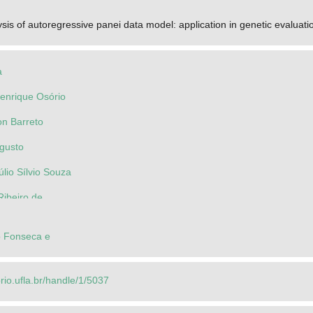
sis of autoregressive panei data model: application in genetic evaluatio
a
Henrique Osório
n Barreto
ugusto
úlio Sílvio Souza
Ribeiro de
o Fonseca e
orio.ufla.br/handle/1/5037