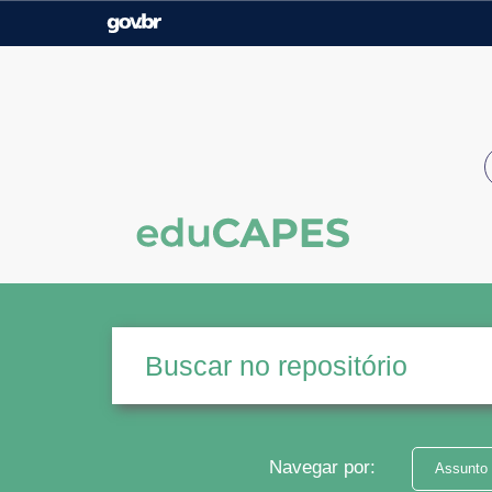
Casa Civil
Ministério da Justiça e
Segurança Pública
Ministério da Agricultura,
Ministério da Educação
Pecuária e Abastecimento
Ministério do Meio Ambiente
Ministério do Turismo
Secretaria de Governo
Gabinete de Segurança
Institucional
Navegar por:
Assunto