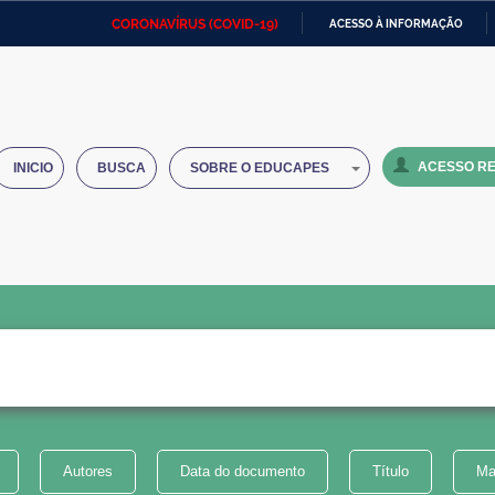
CORONAVÍRUS (COVID-19)
ACESSO À INFORMAÇÃO
Ministério da Defesa
Ministério das Relações
Mini
IR
Exteriores
PARA
O
Ministério da Cidadania
Ministério da Saúde
Mini
CONTEÚDO
ACESSO RE
INICIO
BUSCA
SOBRE O EDUCAPES
Ministério do Desenvolvimento
Controladoria-Geral da União
Minis
Regional
e do
Advocacia-Geral da União
Banco Central do Brasil
Plana
Autores
Data do documento
Título
Ma