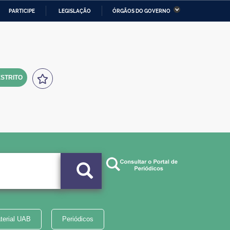
PARTICIPE
LEGISLAÇÃO
ÓRGÃOS DO GOVERNO
stério da Economia
Ministério da Infraestrutura
stério de Minas e Energia
Ministério da Ciência,
Tecnologia, Inovações e
Comunicações
STRITO
tério da Mulher, da Família
Secretaria-Geral
s Direitos Humanos
lto
terial UAB
Periódicos