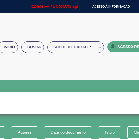
CORONAVÍRUS (COVID-19)
ACESSO À INFORMAÇÃO
Ministério da Defesa
Ministério das Relações
Mini
IR
Exteriores
PARA
O
Ministério da Cidadania
Ministério da Saúde
Mini
CONTEÚDO
ACESSO RE
INICIO
BUSCA
SOBRE O EDUCAPES
Ministério do Desenvolvimento
Controladoria-Geral da União
Minis
Regional
e do
Advocacia-Geral da União
Banco Central do Brasil
Plana
Autores
Data do documento
Título
Ma