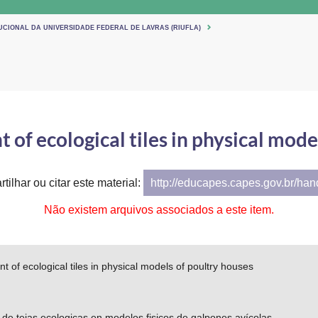
UCIONAL DA UNIVERSIDADE FEDERAL DE LAVRAS (RIUFLA)
of ecological tiles in physical mode
tilhar ou citar este material:
http://educapes.capes.gov.br/ha
Não existem arquivos associados a este item.
 of ecological tiles in physical models of poultry houses
 de tejas ecologicas en modelos fisicos de galpones avícolas