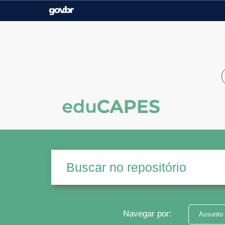
Casa Civil
Ministério da Justiça e
Segurança Pública
Ministério da Agricultura,
Ministério da Educação
Pecuária e Abastecimento
Ministério do Meio Ambiente
Ministério do Turismo
Secretaria de Governo
Gabinete de Segurança
Institucional
Navegar por:
Assunto