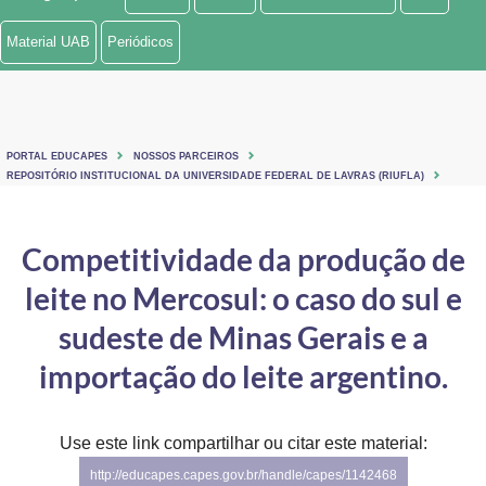
Ministério de Minas e Energia
Material UAB
Periódicos
Ministério da Ciência, Tecnologia, Inovações e Comunicações
Ministério do Meio Ambiente
PORTAL EDUCAPES
NOSSOS PARCEIROS
Ministério do Turismo
REPOSITÓRIO INSTITUCIONAL DA UNIVERSIDADE FEDERAL DE LAVRAS (RIUFLA)
Ministério do Desenvolvimento Regional
Competitividade da produção de
Controladoria-Geral da União
leite no Mercosul: o caso do sul e
Ministério da Mulher, da Família e dos Direitos Humanos
sudeste de Minas Gerais e a
Secretaria-Geral
importação do leite argentino.
Secretaria de Governo
Use este link compartilhar ou citar este material:
Gabinete de Segurança Institucional
http://educapes.capes.gov.br/handle/capes/1142468