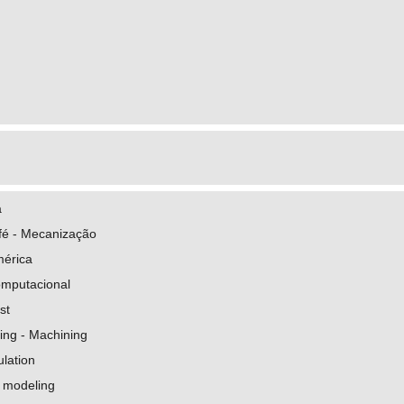
a
afé - Mecanização
mérica
mputacional
st
ing - Machining
lation
 modeling