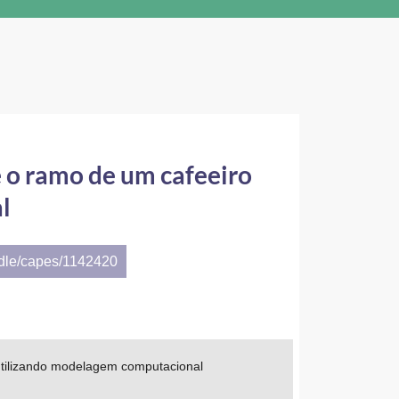
e o ramo de um cafeeiro
l
ndle/capes/1142420
 utilizando modelagem computacional