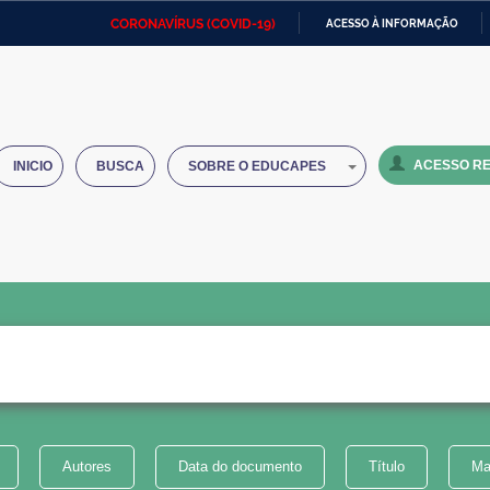
CORONAVÍRUS (COVID-19)
ACESSO À INFORMAÇÃO
Ministério da Defesa
Ministério das Relações
Mini
IR
Exteriores
PARA
O
Ministério da Cidadania
Ministério da Saúde
Mini
CONTEÚDO
ACESSO RE
INICIO
BUSCA
SOBRE O EDUCAPES
Ministério do Desenvolvimento
Controladoria-Geral da União
Minis
Regional
e do
Advocacia-Geral da União
Banco Central do Brasil
Plana
Autores
Data do documento
Título
Ma