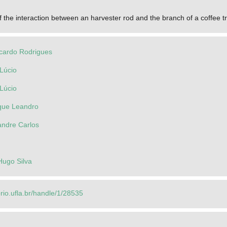
of the interaction between an harvester rod and the branch of a coffee 
cardo Rodrigues
Lúcio
Lúcio
ique Leandro
andre Carlos
Hugo Silva
orio.ufla.br/handle/1/28535