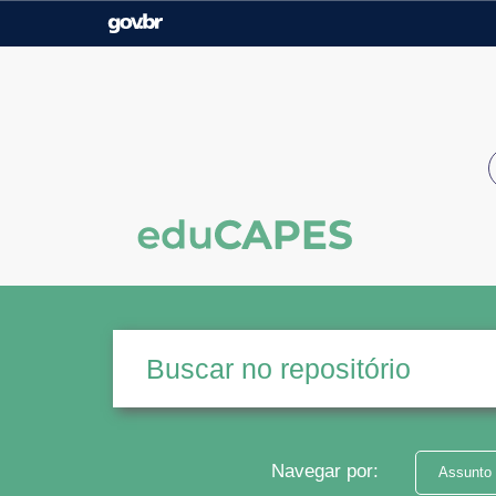
Casa Civil
Ministério da Justiça e
Segurança Pública
Ministério da Agricultura,
Ministério da Educação
Pecuária e Abastecimento
Ministério do Meio Ambiente
Ministério do Turismo
Secretaria de Governo
Gabinete de Segurança
Institucional
Navegar por:
Assunto