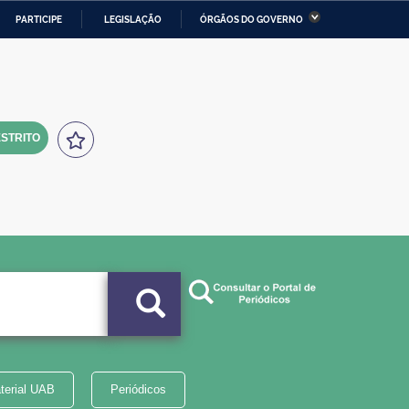
PARTICIPE
LEGISLAÇÃO
ÓRGÃOS DO GOVERNO
stério da Economia
Ministério da Infraestrutura
stério de Minas e Energia
Ministério da Ciência,
Tecnologia, Inovações e
Comunicações
STRITO
tério da Mulher, da Família
Secretaria-Geral
s Direitos Humanos
lto
terial UAB
Periódicos