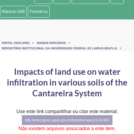
Ministério de Minas e Energia
Material UAB
Periódicos
Ministério da Ciência, Tecnologia, Inovações e Comunicações
Ministério do Meio Ambiente
PORTAL EDUCAPES
NOSSOS PARCEIROS
Ministério do Turismo
REPOSITÓRIO INSTITUCIONAL DA UNIVERSIDADE FEDERAL DE LAVRAS (RIUFLA)
Ministério do Desenvolvimento Regional
Impacts of land use on water
Controladoria-Geral da União
infiltration in various soils of the
Ministério da Mulher, da Família e dos Direitos Humanos
Cantareira System
Secretaria-Geral
Use este link compartilhar ou citar este material:
Secretaria de Governo
http://educapes.capes.gov.br/handle/capes/1142400
Gabinete de Segurança Institucional
Não existem arquivos associados a este item.