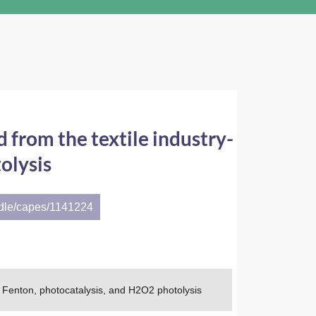
 from the textile industry-
olysis
ndle/capes/1141224
by Fenton, photocatalysis, and H2O2 photolysis