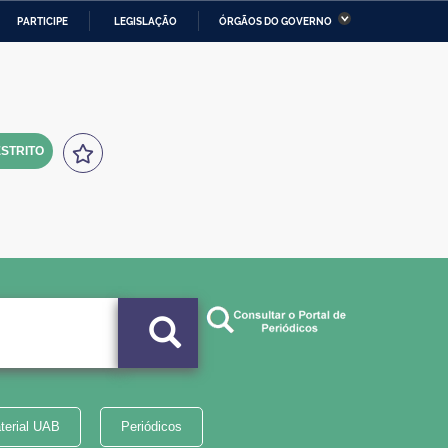
PARTICIPE
LEGISLAÇÃO
ÓRGÃOS DO GOVERNO
stério da Economia
Ministério da Infraestrutura
stério de Minas e Energia
Ministério da Ciência,
Tecnologia, Inovações e
Comunicações
STRITO
tério da Mulher, da Família
Secretaria-Geral
s Direitos Humanos
lto
terial UAB
Periódicos