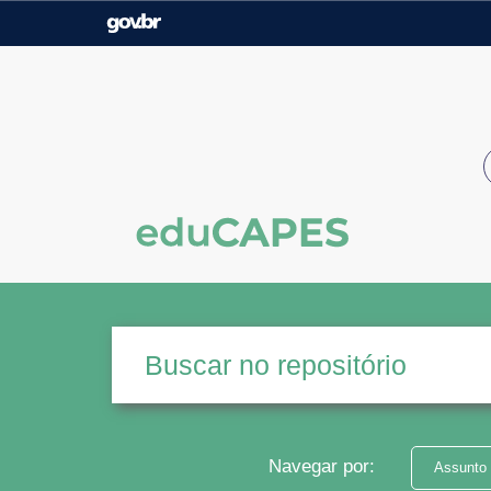
Casa Civil
Ministério da Justiça e
Segurança Pública
Ministério da Agricultura,
Ministério da Educação
Pecuária e Abastecimento
Ministério do Meio Ambiente
Ministério do Turismo
Secretaria de Governo
Gabinete de Segurança
Institucional
Navegar por:
Assunto