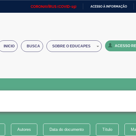
CORONAVÍRUS (COVID-19)
ACESSO À INFORMAÇÃO
Ministério da Defesa
Ministério das Relações
Mini
IR
Exteriores
PARA
O
Ministério da Cidadania
Ministério da Saúde
Mini
CONTEÚDO
ACESSO RE
INICIO
BUSCA
SOBRE O EDUCAPES
Ministério do Desenvolvimento
Controladoria-Geral da União
Minis
Regional
e do
Advocacia-Geral da União
Banco Central do Brasil
Plana
Autores
Data do documento
Título
Ma