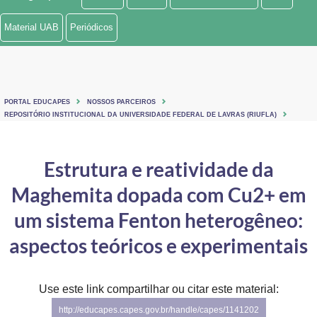
Ministério de Minas e Energia
Material UAB
Periódicos
Ministério da Ciência, Tecnologia, Inovações e Comunicações
Ministério do Meio Ambiente
PORTAL EDUCAPES
NOSSOS PARCEIROS
Ministério do Turismo
REPOSITÓRIO INSTITUCIONAL DA UNIVERSIDADE FEDERAL DE LAVRAS (RIUFLA)
Ministério do Desenvolvimento Regional
Estrutura e reatividade da
Controladoria-Geral da União
Maghemita dopada com Cu2+ em
Ministério da Mulher, da Família e dos Direitos Humanos
um sistema Fenton heterogêneo:
Secretaria-Geral
aspectos teóricos e experimentais
Secretaria de Governo
Use este link compartilhar ou citar este material:
Gabinete de Segurança Institucional
http://educapes.capes.gov.br/handle/capes/1141202