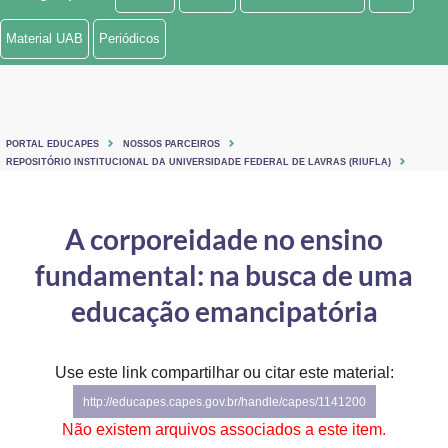
Ministério de Minas e Energia
Material UAB
Periódicos
Ministério da Ciência, Tecnologia, Inovações e Comunicações
Ministério do Meio Ambiente
PORTAL EDUCAPES
NOSSOS PARCEIROS
Ministério do Turismo
REPOSITÓRIO INSTITUCIONAL DA UNIVERSIDADE FEDERAL DE LAVRAS (RIUFLA)
Ministério do Desenvolvimento Regional
A corporeidade no ensino
Controladoria-Geral da União
fundamental: na busca de uma
Ministério da Mulher, da Família e dos Direitos Humanos
educação emancipatória
Secretaria-Geral
Use este link compartilhar ou citar este material:
Secretaria de Governo
http://educapes.capes.gov.br/handle/capes/1141200
Gabinete de Segurança Institucional
Não existem arquivos associados a este item.