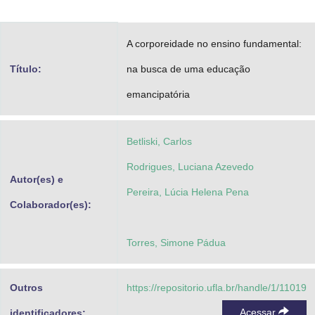
Advocacia-Geral da União
A corporeidade no ensino fundamental:
Banco Central do Brasil
Título:
na busca de uma educação
Planalto
emancipatória
Betliski, Carlos
Rodrigues, Luciana Azevedo
Autor(es) e
Pereira, Lúcia Helena Pena
Colaborador(es):
Torres, Simone Pádua
Outros
https://repositorio.ufla.br/handle/1/11019
Acessar
identificadores: