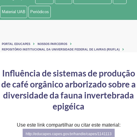
Ministério de Minas e Energia
Material UAB
Periódicos
Ministério da Ciência, Tecnologia, Inovações e Comunicações
Ministério do Meio Ambiente
PORTAL EDUCAPES
NOSSOS PARCEIROS
Ministério do Turismo
REPOSITÓRIO INSTITUCIONAL DA UNIVERSIDADE FEDERAL DE LAVRAS (RIUFLA)
Ministério do Desenvolvimento Regional
Influência de sistemas de produção
Controladoria-Geral da União
de café orgânico arborizado sobre a
Ministério da Mulher, da Família e dos Direitos Humanos
diversidade da fauna invertebrada
Secretaria-Geral
epigéica
Secretaria de Governo
Use este link compartilhar ou citar este material:
Gabinete de Segurança Institucional
http://educapes.capes.gov.br/handle/capes/1141113