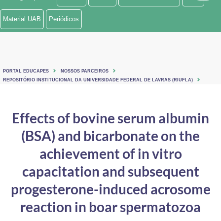
Ministério de Minas e Energia
Material UAB
Periódicos
Ministério da Ciência, Tecnologia, Inovações e Comunicações
Ministério do Meio Ambiente
PORTAL EDUCAPES
NOSSOS PARCEIROS
Ministério do Turismo
REPOSITÓRIO INSTITUCIONAL DA UNIVERSIDADE FEDERAL DE LAVRAS (RIUFLA)
Ministério do Desenvolvimento Regional
Effects of bovine serum albumin
Controladoria-Geral da União
(BSA) and bicarbonate on the
Ministério da Mulher, da Família e dos Direitos Humanos
achievement of in vitro
Secretaria-Geral
capacitation and subsequent
progesterone-induced acrosome
Secretaria de Governo
reaction in boar spermatozoa
Gabinete de Segurança Institucional