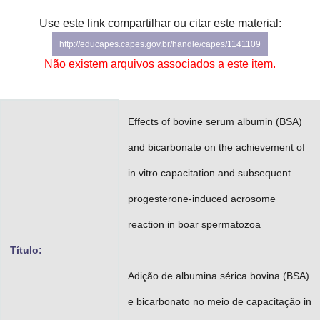
Advocacia-Geral da União
Use este link compartilhar ou citar este material:
http://educapes.capes.gov.br/handle/capes/1141109
Banco Central do Brasil
Não existem arquivos associados a este item.
Planalto
Effects of bovine serum albumin (BSA)
and bicarbonate on the achievement of
in vitro capacitation and subsequent
progesterone-induced acrosome
reaction in boar spermatozoa
Título:
Adição de albumina sérica bovina (BSA)
e bicarbonato no meio de capacitação in