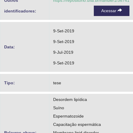
Outros
https://repositorio.ufla.br/handle/1/36741
Acessar
identificadores:
9-Set-2019
9-Set-2019
Data:
9-Jul-2019
9-Set-2019
Tipo:
tese
Desordem lipídica
Suíno
Espermatozoide
Capacitação espermática
Palavras-chave:
Membrane lipid disorder