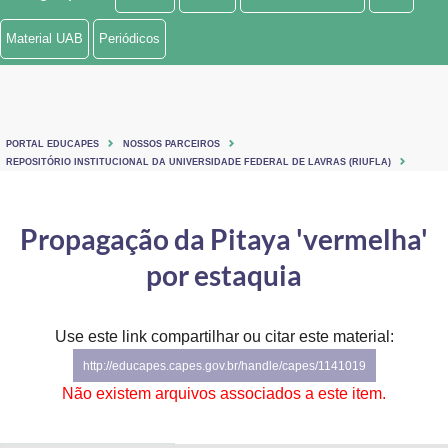
Ministério de Minas e Energia
Material UAB
Periódicos
Ministério da Ciência, Tecnologia, Inovações e Comunicações
Ministério do Meio Ambiente
PORTAL EDUCAPES
NOSSOS PARCEIROS
Ministério do Turismo
REPOSITÓRIO INSTITUCIONAL DA UNIVERSIDADE FEDERAL DE LAVRAS (RIUFLA)
Ministério do Desenvolvimento Regional
Propagação da Pitaya 'vermelha'
Controladoria-Geral da União
por estaquia
Ministério da Mulher, da Família e dos Direitos Humanos
Use este link compartilhar ou citar este material:
Secretaria-Geral
http://educapes.capes.gov.br/handle/capes/1141019
Secretaria de Governo
Não existem arquivos associados a este item.
Gabinete de Segurança Institucional