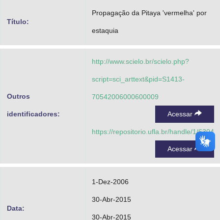
Advocacia-Geral da União
Propagação da Pitaya 'vermelha' por
Título:
estaquia
Banco Central do Brasil
Planalto
http://www.scielo.br/scielo.php?
script=sci_arttext&pid=S1413-
Outros
70542006000600009
identificadores:
Acessar
https://repositorio.ufla.br/handle/1/6304
Acessar
1-Dez-2006
30-Abr-2015
Data:
30-Abr-2015