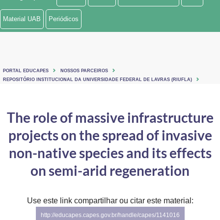
Ministério de Minas e Energia
Material UAB
Periódicos
Ministério da Ciência, Tecnologia, Inovações e Comunicações
Ministério do Meio Ambiente
PORTAL EDUCAPES
NOSSOS PARCEIROS
Ministério do Turismo
REPOSITÓRIO INSTITUCIONAL DA UNIVERSIDADE FEDERAL DE LAVRAS (RIUFLA)
Ministério do Desenvolvimento Regional
The role of massive infrastructure
Controladoria-Geral da União
projects on the spread of invasive
Ministério da Mulher, da Família e dos Direitos Humanos
non-native species and its effects
Secretaria-Geral
on semi-arid regeneration
Secretaria de Governo
Use este link compartilhar ou citar este material:
Gabinete de Segurança Institucional
http://educapes.capes.gov.br/handle/capes/1141016