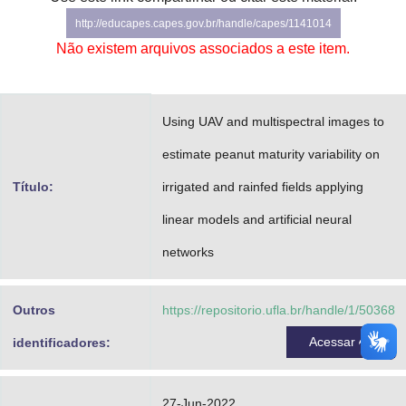
Advocacia-Geral da União
http://educapes.capes.gov.br/handle/capes/1141014
Não existem arquivos associados a este item.
Banco Central do Brasil
Planalto
Using UAV and multispectral images to
estimate peanut maturity variability on
Título:
irrigated and rainfed fields applying
linear models and artificial neural
networks
Outros
https://repositorio.ufla.br/handle/1/50368
Acessar
identificadores:
27-Jun-2022