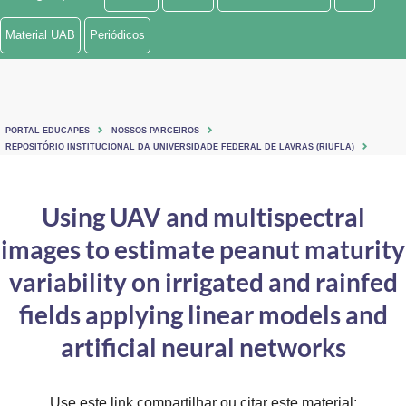
Ministério de Minas e Energia
Material UAB
Periódicos
Ministério da Ciência, Tecnologia, Inovações e Comunicações
Ministério do Meio Ambiente
PORTAL EDUCAPES
NOSSOS PARCEIROS
Ministério do Turismo
REPOSITÓRIO INSTITUCIONAL DA UNIVERSIDADE FEDERAL DE LAVRAS (RIUFLA)
Ministério do Desenvolvimento Regional
Using UAV and multispectral
Controladoria-Geral da União
images to estimate peanut maturity
Ministério da Mulher, da Família e dos Direitos Humanos
variability on irrigated and rainfed
Secretaria-Geral
fields applying linear models and
artificial neural networks
Secretaria de Governo
Gabinete de Segurança Institucional
Use este link compartilhar ou citar este material: