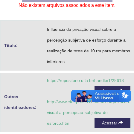
Não existem arquivos associados a este item.
Advocacia-Geral da União
Banco Central do Brasil
Influencia da privação visual sobre a
Planalto
percepção subjetiva de esforço durante a
Título:
realização de teste de 10 rm para membros
inferiores
https://repositorio.ufla.br/handle/1/28613
Acessar
Outros
http://www.efdeportes.com/efd174/privacao-
identificadores:
visual-a-percepcao-subjetiva-de-
Acessar
esforco.htm