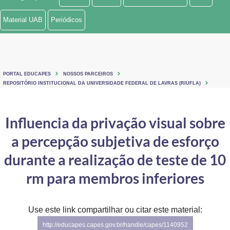
Ministério de Minas e Energia
Material UAB
Periódicos
Ministério da Ciência, Tecnologia, Inovações e Comunicações
Ministério do Meio Ambiente
PORTAL EDUCAPES
NOSSOS PARCEIROS
Ministério do Turismo
REPOSITÓRIO INSTITUCIONAL DA UNIVERSIDADE FEDERAL DE LAVRAS (RIUFLA)
Ministério do Desenvolvimento Regional
Influencia da privação visual sobre
Controladoria-Geral da União
a percepção subjetiva de esforço
Ministério da Mulher, da Família e dos Direitos Humanos
durante a realização de teste de 10
Secretaria-Geral
rm para membros inferiores
Secretaria de Governo
Use este link compartilhar ou citar este material:
Gabinete de Segurança Institucional
http://educapes.capes.gov.br/handle/capes/1140952