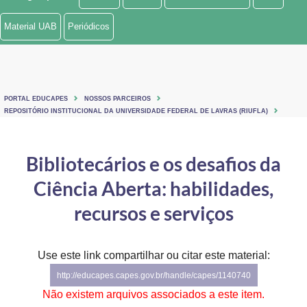
Ministério de Minas e Energia
Material UAB
Periódicos
Ministério da Ciência, Tecnologia, Inovações e Comunicações
Ministério do Meio Ambiente
PORTAL EDUCAPES
NOSSOS PARCEIROS
Ministério do Turismo
REPOSITÓRIO INSTITUCIONAL DA UNIVERSIDADE FEDERAL DE LAVRAS (RIUFLA)
Ministério do Desenvolvimento Regional
Bibliotecários e os desafios da
Controladoria-Geral da União
Ciência Aberta: habilidades,
Ministério da Mulher, da Família e dos Direitos Humanos
recursos e serviços
Secretaria-Geral
Use este link compartilhar ou citar este material:
Secretaria de Governo
http://educapes.capes.gov.br/handle/capes/1140740
Gabinete de Segurança Institucional
Não existem arquivos associados a este item.