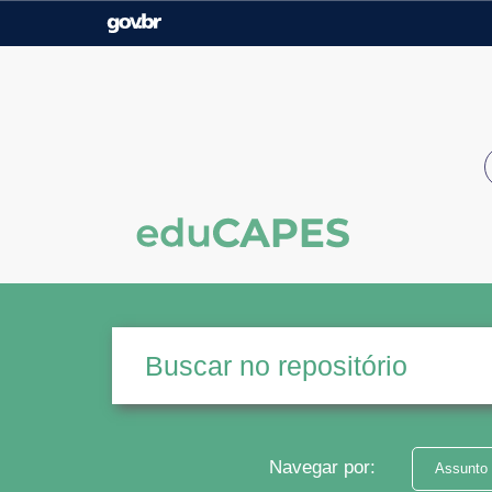
Casa Civil
Ministério da Justiça e
Segurança Pública
Ministério da Agricultura,
Ministério da Educação
Pecuária e Abastecimento
Ministério do Meio Ambiente
Ministério do Turismo
Secretaria de Governo
Gabinete de Segurança
Institucional
Navegar por:
Assunto