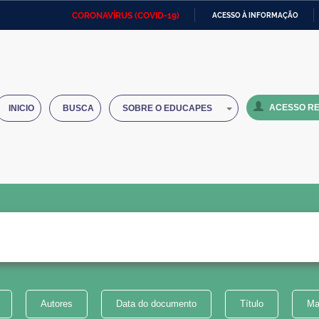
CORONAVÍRUS (COVID-19)
ACESSO À INFORMAÇÃO
Ministério da Defesa
Ministério das Relações
Mini
IR
Exteriores
PARA
O
Ministério da Cidadania
Ministério da Saúde
Mini
CONTEÚDO
ACESSO RE
INICIO
BUSCA
SOBRE O EDUCAPES
Ministério do Desenvolvimento
Controladoria-Geral da União
Minis
Regional
e do
Advocacia-Geral da União
Banco Central do Brasil
Plana
Autores
Data do documento
Título
Ma