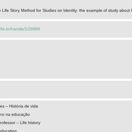
he Life Story Method for Studies on Identity: the example of study abou
.ufla.br/handle/1/28989
es – História de vida
ero na educação
fessor – Life history
education