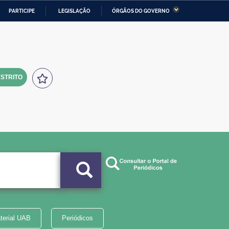
PARTICIPE
LEGISLAÇÃO
ÓRGÃOS DO GOVERNO
stério da Economia
Ministério da Infraestrutura
stério de Minas e Energia
Ministério da Ciência,
Tecnologia, Inovações e
Comunicações
STRITO
tério da Mulher, da Família
Secretaria-Geral
s Direitos Humanos
lto
terial UAB
Periódicos