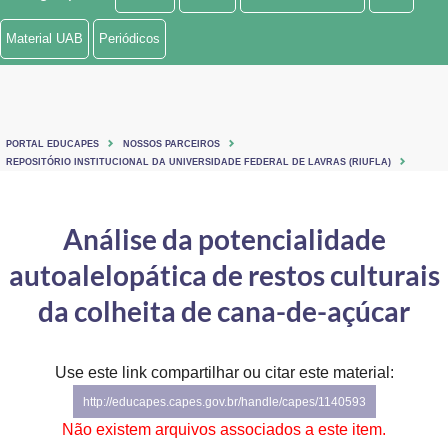
Ministério de Minas e Energia
Material UAB
Periódicos
Ministério da Ciência, Tecnologia, Inovações e Comunicações
Ministério do Meio Ambiente
PORTAL EDUCAPES
NOSSOS PARCEIROS
Ministério do Turismo
REPOSITÓRIO INSTITUCIONAL DA UNIVERSIDADE FEDERAL DE LAVRAS (RIUFLA)
Ministério do Desenvolvimento Regional
Análise da potencialidade
Controladoria-Geral da União
autoalelopática de restos culturais
Ministério da Mulher, da Família e dos Direitos Humanos
da colheita de cana-de-açúcar
Secretaria-Geral
Use este link compartilhar ou citar este material:
Secretaria de Governo
http://educapes.capes.gov.br/handle/capes/1140593
Gabinete de Segurança Institucional
Não existem arquivos associados a este item.