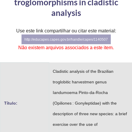
troglomorphisms in cladistic
Advocacia-Geral da União
analysis
Banco Central do Brasil
Use este link compartilhar ou citar este material:
Planalto
http://educapes.capes.gov.br/handle/capes/1140507
Não existem arquivos associados a este item.
Cladistic analysis of the Brazilian
troglobitic harvestmen genus
Iandumoema Pinto-da-Rocha
Título:
(Opiliones : Gonyleptidae) with the
description of three new species: a brief
exercise over the use of