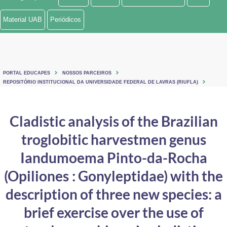
Ministério de Minas e Energia
Material UAB
Periódicos
Ministério da Ciência, Tecnologia, Inovações e Comunicações
Ministério do Meio Ambiente
PORTAL EDUCAPES
NOSSOS PARCEIROS
Ministério do Turismo
REPOSITÓRIO INSTITUCIONAL DA UNIVERSIDADE FEDERAL DE LAVRAS (RIUFLA)
Ministério do Desenvolvimento Regional
Cladistic analysis of the Brazilian
Controladoria-Geral da União
troglobitic harvestmen genus
Ministério da Mulher, da Família e dos Direitos Humanos
Iandumoema Pinto-da-Rocha
Secretaria-Geral
(Opiliones : Gonyleptidae) with the
description of three new species: a
Secretaria de Governo
brief exercise over the use of
Gabinete de Segurança Institucional