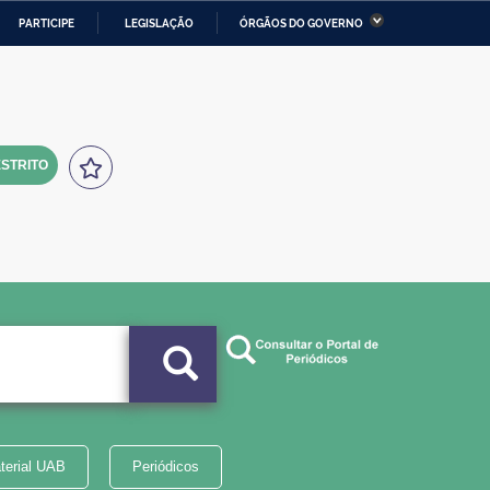
PARTICIPE
LEGISLAÇÃO
ÓRGÃOS DO GOVERNO
stério da Economia
Ministério da Infraestrutura
stério de Minas e Energia
Ministério da Ciência,
Tecnologia, Inovações e
Comunicações
STRITO
tério da Mulher, da Família
Secretaria-Geral
s Direitos Humanos
lto
terial UAB
Periódicos