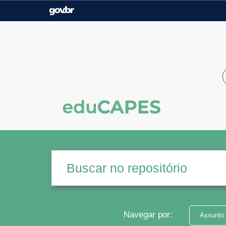
Casa Civil
Ministério da Justiça e
Segurança Pública
Ministério da Agricultura,
Ministério da Educação
Pecuária e Abastecimento
Ministério do Meio Ambiente
Ministério do Turismo
Secretaria de Governo
Gabinete de Segurança
Institucional
Navegar por:
Assunto