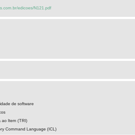
as.com.br/edicoes/N121.pdf
lidade de software
cos
 ao Item (TRI)
eory Command Language (ICL)