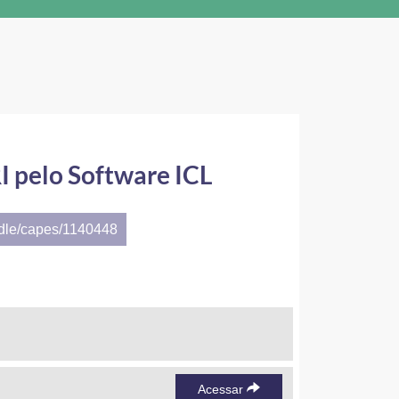
I pelo Software ICL
ndle/capes/1140448
Acessar