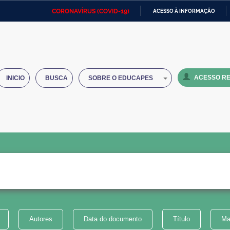
CORONAVÍRUS (COVID-19)
ACESSO À INFORMAÇÃO
Ministério da Defesa
Ministério das Relações
Mini
IR
Exteriores
PARA
O
Ministério da Cidadania
Ministério da Saúde
Mini
CONTEÚDO
ACESSO RE
INICIO
BUSCA
SOBRE O EDUCAPES
Ministério do Desenvolvimento
Controladoria-Geral da União
Minis
Regional
e do
Advocacia-Geral da União
Banco Central do Brasil
Plana
Autores
Data do documento
Título
Ma