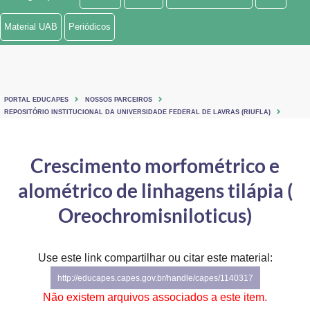
Ministério de Minas e Energia
Material UAB
Periódicos
Ministério da Ciência, Tecnologia, Inovações e Comunicações
Ministério do Meio Ambiente
PORTAL EDUCAPES
NOSSOS PARCEIROS
Ministério do Turismo
REPOSITÓRIO INSTITUCIONAL DA UNIVERSIDADE FEDERAL DE LAVRAS (RIUFLA)
Ministério do Desenvolvimento Regional
Crescimento morfométrico e
Controladoria-Geral da União
alométrico de linhagens tilápia (
Ministério da Mulher, da Família e dos Direitos Humanos
Oreochromisniloticus)
Secretaria-Geral
Use este link compartilhar ou citar este material:
Secretaria de Governo
http://educapes.capes.gov.br/handle/capes/1140317
Gabinete de Segurança Institucional
Não existem arquivos associados a este item.