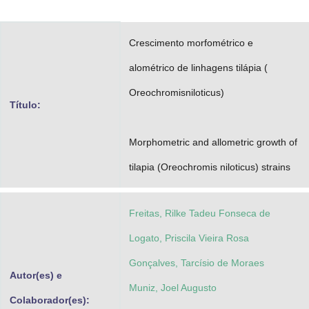
Advocacia-Geral da União
Crescimento morfométrico e
Banco Central do Brasil
alométrico de linhagens tilápia (
Planalto
Oreochromisniloticus)
Título:
Morphometric and allometric growth of
tilapia (Oreochromis niloticus) strains
Freitas, Rilke Tadeu Fonseca de
Logato, Priscila Vieira Rosa
Gonçalves, Tarcísio de Moraes
Autor(es) e
Muniz, Joel Augusto
Colaborador(es):