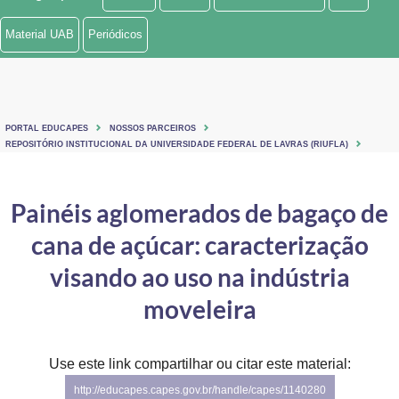
Ministério de Minas e Energia
Material UAB
Periódicos
Ministério da Ciência, Tecnologia, Inovações e Comunicações
Ministério do Meio Ambiente
PORTAL EDUCAPES
NOSSOS PARCEIROS
Ministério do Turismo
REPOSITÓRIO INSTITUCIONAL DA UNIVERSIDADE FEDERAL DE LAVRAS (RIUFLA)
Ministério do Desenvolvimento Regional
Painéis aglomerados de bagaço de
Controladoria-Geral da União
cana de açúcar: caracterização
Ministério da Mulher, da Família e dos Direitos Humanos
visando ao uso na indústria
Secretaria-Geral
moveleira
Secretaria de Governo
Use este link compartilhar ou citar este material:
Gabinete de Segurança Institucional
http://educapes.capes.gov.br/handle/capes/1140280