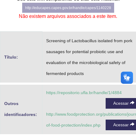
Advocacia-Geral da União
http://educapes.capes.gov.br/handle/capes/1140228
Não existem arquivos associados a este item.
Banco Central do Brasil
Planalto
Screening of Lactobacillus isolated from pork
sausages for potential probiotic use and
Título:
evaluation of the microbiological safety of
fermented products
https://repositorio.ufla.br/handle/1/4884
Acessar
Outros
http://www.foodprotection.org/publications/jour
identificadores:
Acessar
of-food-protection/index.php