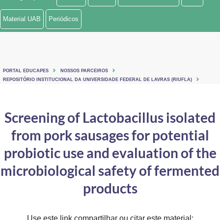
Ministério de Minas e Energia
Material UAB
Periódicos
Ministério da Ciência, Tecnologia, Inovações e Comunicações
Ministério do Meio Ambiente
PORTAL EDUCAPES
NOSSOS PARCEIROS
Ministério do Turismo
REPOSITÓRIO INSTITUCIONAL DA UNIVERSIDADE FEDERAL DE LAVRAS (RIUFLA)
Ministério do Desenvolvimento Regional
Screening of Lactobacillus isolated
Controladoria-Geral da União
from pork sausages for potential
Ministério da Mulher, da Família e dos Direitos Humanos
probiotic use and evaluation of the
Secretaria-Geral
microbiological safety of fermented
products
Secretaria de Governo
Gabinete de Segurança Institucional
Use este link compartilhar ou citar este material: