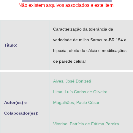
Não existem arquivos associados a este item.
Advocacia-Geral da União
Banco Central do Brasil
Caracterização da tolerância da
Planalto
variedade de milho Saracura-BR 154 a
Título:
hipoxia, efeito do cálcio e modificações
de parede celular
Alves, José Donizeti
Lima, Luís Carlos de Oliveira
Autor(es) e
Magalhães, Paulo César
Colaborador(es):
Vitorino, Patrícia de Fátima Pereira