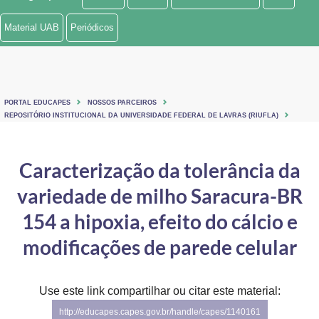
Ministério de Minas e Energia
Material UAB
Periódicos
Ministério da Ciência, Tecnologia, Inovações e Comunicações
Ministério do Meio Ambiente
PORTAL EDUCAPES
NOSSOS PARCEIROS
Ministério do Turismo
REPOSITÓRIO INSTITUCIONAL DA UNIVERSIDADE FEDERAL DE LAVRAS (RIUFLA)
Ministério do Desenvolvimento Regional
Caracterização da tolerância da
Controladoria-Geral da União
variedade de milho Saracura-BR
Ministério da Mulher, da Família e dos Direitos Humanos
154 a hipoxia, efeito do cálcio e
Secretaria-Geral
modificações de parede celular
Secretaria de Governo
Use este link compartilhar ou citar este material:
Gabinete de Segurança Institucional
http://educapes.capes.gov.br/handle/capes/1140161