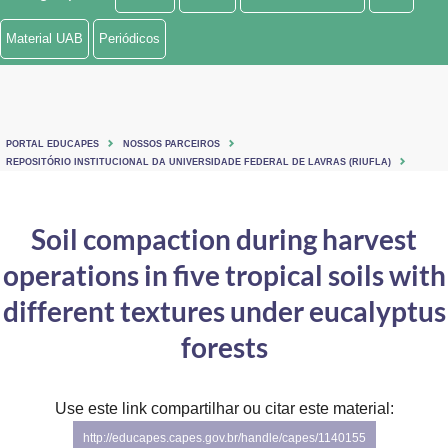
Ministério de Minas e Energia
Material UAB
Periódicos
Ministério da Ciência, Tecnologia, Inovações e Comunicações
Ministério do Meio Ambiente
PORTAL EDUCAPES
NOSSOS PARCEIROS
Ministério do Turismo
REPOSITÓRIO INSTITUCIONAL DA UNIVERSIDADE FEDERAL DE LAVRAS (RIUFLA)
Ministério do Desenvolvimento Regional
Soil compaction during harvest
Controladoria-Geral da União
operations in five tropical soils with
Ministério da Mulher, da Família e dos Direitos Humanos
different textures under eucalyptus
Secretaria-Geral
forests
Secretaria de Governo
Use este link compartilhar ou citar este material:
Gabinete de Segurança Institucional
http://educapes.capes.gov.br/handle/capes/1140155