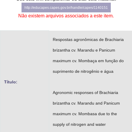
Advocacia-Geral da União
http://educapes.capes.gov.br/handle/capes/1140151
Não existem arquivos associados a este item.
Banco Central do Brasil
Planalto
Respostas agronômicas de Brachiaria
brizantha cv. Marandu e Panicum
maximum cv. Mombaça em função do
suprimento de nitrogênio e água
Título:
Agronomic responses of Brachiaria
brizantha cv. Marandu and Panicum
maximum cv. Mombasa due to the
supply of nitrogen and water