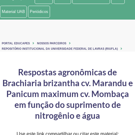
Ministério de Minas e Energia
Material UAB
Periódicos
Ministério da Ciência, Tecnologia, Inovações e Comunicações
Ministério do Meio Ambiente
PORTAL EDUCAPES
NOSSOS PARCEIROS
Ministério do Turismo
REPOSITÓRIO INSTITUCIONAL DA UNIVERSIDADE FEDERAL DE LAVRAS (RIUFLA)
Ministério do Desenvolvimento Regional
Respostas agronômicas de
Controladoria-Geral da União
Brachiaria brizantha cv. Marandu e
Ministério da Mulher, da Família e dos Direitos Humanos
Panicum maximum cv. Mombaça
Secretaria-Geral
em função do suprimento de
nitrogênio e água
Secretaria de Governo
Gabinete de Segurança Institucional
Use este link compartilhar ou citar este material: