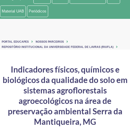
Ministério de Minas e Energia
Material UAB
Periódicos
Ministério da Ciência, Tecnologia, Inovações e Comunicações
Ministério do Meio Ambiente
PORTAL EDUCAPES
NOSSOS PARCEIROS
Ministério do Turismo
REPOSITÓRIO INSTITUCIONAL DA UNIVERSIDADE FEDERAL DE LAVRAS (RIUFLA)
Ministério do Desenvolvimento Regional
Indicadores físicos, químicos e
Controladoria-Geral da União
biológicos da qualidade do solo em
Ministério da Mulher, da Família e dos Direitos Humanos
sistemas agroflorestais
Secretaria-Geral
agroecológicos na área de
preservação ambiental Serra da
Secretaria de Governo
Mantiqueira, MG
Gabinete de Segurança Institucional