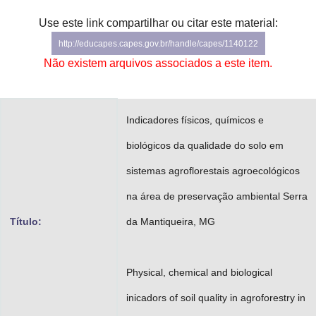
Advocacia-Geral da União
Use este link compartilhar ou citar este material:
http://educapes.capes.gov.br/handle/capes/1140122
Banco Central do Brasil
Não existem arquivos associados a este item.
Planalto
Indicadores físicos, químicos e
biológicos da qualidade do solo em
sistemas agroflorestais agroecológicos
na área de preservação ambiental Serra
Título:
da Mantiqueira, MG
Physical, chemical and biological
inicadors of soil quality in agroforestry in