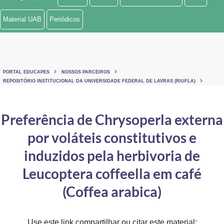
Ministério de Minas e Energia
Material UAB
Periódicos
Ministério da Ciência, Tecnologia, Inovações e Comunicações
Ministério do Meio Ambiente
PORTAL EDUCAPES
NOSSOS PARCEIROS
Ministério do Turismo
REPOSITÓRIO INSTITUCIONAL DA UNIVERSIDADE FEDERAL DE LAVRAS (RIUFLA)
Ministério do Desenvolvimento Regional
Preferência de Chrysoperla externa
Controladoria-Geral da União
por voláteis constitutivos e
Ministério da Mulher, da Família e dos Direitos Humanos
induzidos pela herbivoria de
Secretaria-Geral
Leucoptera coffeella em café
(Coffea arabica)
Secretaria de Governo
Gabinete de Segurança Institucional
Use este link compartilhar ou citar este material: