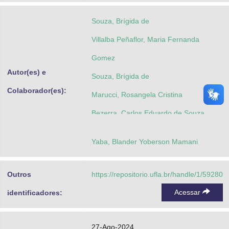
Souza, Brígida de
Villalba Peñaflor, Maria Fernanda
Gomez
Autor(es) e
Souza, Brígida de
Colaborador(es):
Marucci, Rosangela Cristina
Bezerra, Carlos Eduardo de Souza
Yaba, Blander Yoberson Mamani
Outros
https://repositorio.ufla.br/handle/1/59280
Acessar
identificadores:
27-Ago-2024