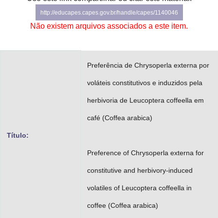
Advocacia-Geral da União
http://educapes.capes.gov.br/handle/capes/1140046
Não existem arquivos associados a este item.
Banco Central do Brasil
Planalto
Preferência de Chrysoperla externa por
voláteis constitutivos e induzidos pela
herbivoria de Leucoptera coffeella em
café (Coffea arabica)
Título:
Preference of Chrysoperla externa for
constitutive and herbivory-induced
volatiles of Leucoptera coffeella in
coffee (Coffea arabica)