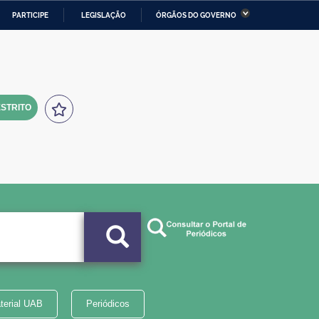
PARTICIPE
LEGISLAÇÃO
ÓRGÃOS DO GOVERNO
stério da Economia
Ministério da Infraestrutura
stério de Minas e Energia
Ministério da Ciência,
Tecnologia, Inovações e
Comunicações
STRITO
tério da Mulher, da Família
Secretaria-Geral
s Direitos Humanos
lto
terial UAB
Periódicos