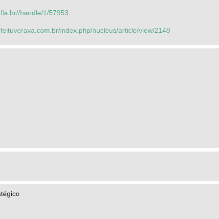
.ufla.br//handle/1/57953
.feituverava.com.br/index.php/nucleus/article/view/2148
tégico