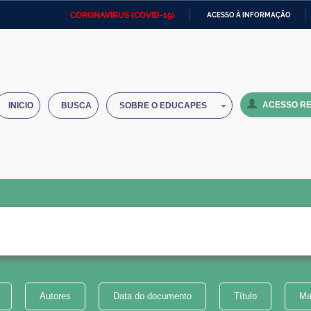
CORONAVÍRUS (COVID-19)
ACESSO À INFORMAÇÃO
Ministério da Defesa
Ministério das Relações
Mini
IR
Exteriores
PARA
O
Ministério da Cidadania
Ministério da Saúde
Mini
CONTEÚDO
ACESSO RE
INICIO
BUSCA
SOBRE O EDUCAPES
Ministério do Desenvolvimento
Controladoria-Geral da União
Minis
Regional
e do
Advocacia-Geral da União
Banco Central do Brasil
Plana
Autores
Data do documento
Título
Ma