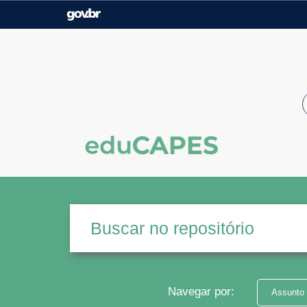
Casa Civil
Ministério da Justiça e
Segurança Pública
Ministério da Agricultura,
Ministério da Educação
Pecuária e Abastecimento
Ministério do Meio Ambiente
Ministério do Turismo
Secretaria de Governo
Gabinete de Segurança
Institucional
Navegar por:
Assunto